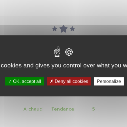
Forces
 cookies and gives you control over what you w
OK, accept all
Deny all cookies
Personalize
PELAGE
RENDU FINAL
COULEURS
A chaud
Tendance
5