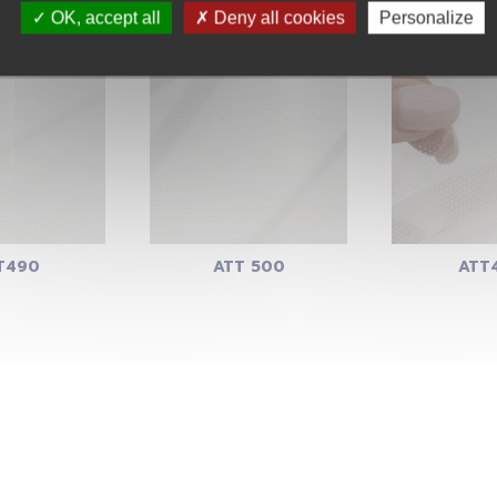
OK, accept all
Deny all cookies
Personalize
T490
ATT 500
ATT