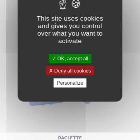
This site uses cookies
and gives you control
PINCE À ÉCHENILLER
over what you want to
activate
OK, accept all
Deny all cookies
Personalize
RACLETTE