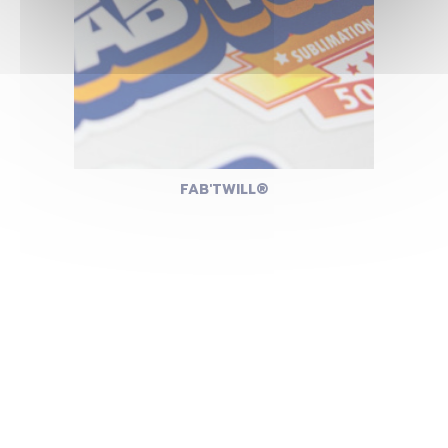
FAB'TWILL®