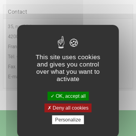
Contact
35, rue Malacussy
42000 Saint Etienne
France
This site uses cookies
Tél. + 33(0)477 49 20 90
and gives you control
Fax. +33 (0)477 25 79 82
over what you want to
E-mail :
info@chemica.fr
activate
OK, accept all
Deny all cookies
Personalize
Nous suivre