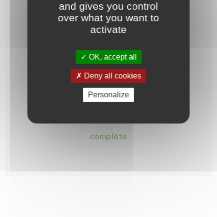
and gives you control
LAVAGE
PELAGE
over what you want to
activate
à 40°C
A chaud
OK, accept all
Deny all cookies
Personalize
COLLECTION
complète