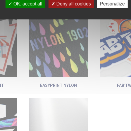
OK, accept all
Deny all cookies
Personalize
ALLJET DARK
FLOKP
NT
EASYPRINT NYLON
FAB'T