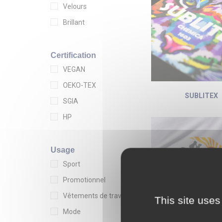
Velours
Brillant
Certification
VEGAN
OEKO-TEX
SUBLITEX
SGIA
HP
Usage
Sport
Promotionnel
Vêtements de travail
This site uses
Mode