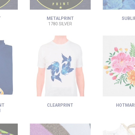
T
METALPRINT
SUBLI
1780 SILVER
NT
CLEARPRINT
HOTMAR
N