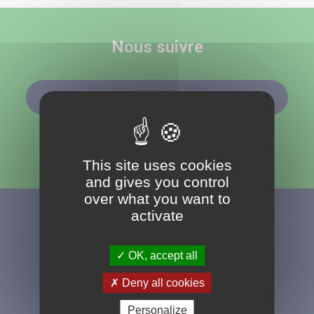
Nous suivre
ABONNEMENT À LA NEWSLETTER
This site uses cookies
and gives you control
over what you want to
activate
OK, accept all
Deny all cookies
04 77 49 20 90
Personalize