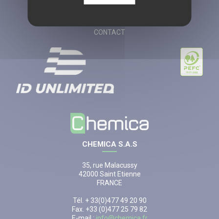
MENTIONS LÉGALES
CGV
CONTACT
CHEMICA S.A.S
35, rue Malacussy
42000 Saint Etienne
FRANCE
Tél. + 33(0)477 49 20 90
Fax. +33 (0)477 25 79 82
E-mail :
info@chemica.fr