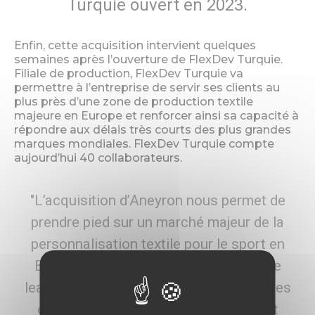
Turquie ouvert en 2023.
Enfin, cette acquisition intervient quelques
semaines après l’ouverture de FlexDev Turquie.
Filiale de production, FlexDev Turquie va
permettre à l’entreprise de servir ses clients au
plus près d’une zone de production textile
majeure en Europe et renforcer ainsi sa capacité à
répondre aux délais très courts des plus grandes
marques mondiales. FlexDev Turquie compte
aujourd’hui 40 collaborateurs.
"L’acquisition d’Aneyron nous permet de
prendre pied sur un marché majeur de la
personnalisation textile pour le sport en
Europe en s’associant à une entreprise
leader, saluée pour ses savoir-faire et ses
capacités industrielles. L’Espagne est