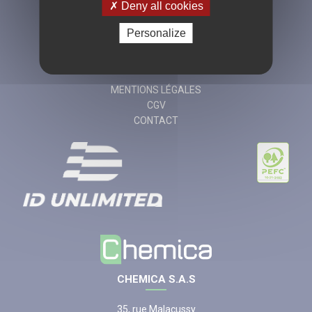
Deny all cookies
Personalize
04 77 49 20 90
MENTIONS LÉGALES
CGV
CONTACT
CHEMICA S.A.S
35, rue Malacussy