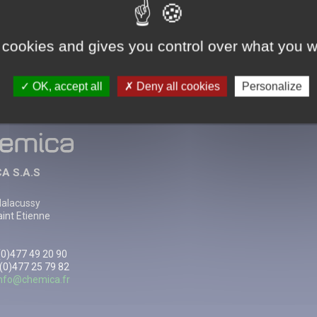
 cookies and gives you control over what you w
ABONNEMENT À LA NEWSLETTER
OK, accept all
Deny all cookies
Personalize
A S.A.S
Malacussy
int Etienne
3(0)477 49 20 90
 (0)477 25 79 82
info@chemica.fr