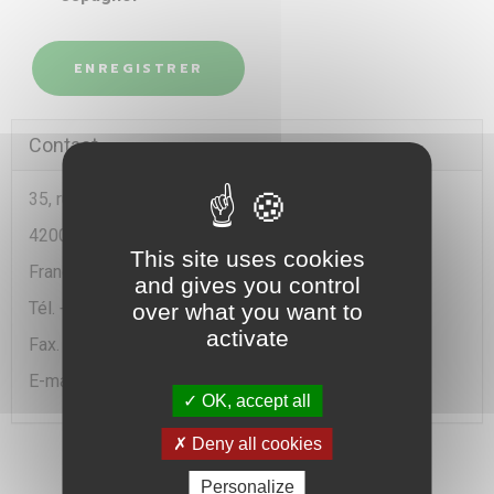
ENREGISTRER
Contact
35, rue Malacussy
42000 Saint Etienne
This site uses cookies
France
and gives you control
Tél. + 33(0)477 49 20 90
over what you want to
activate
Fax. +33 (0)477 25 79 82
E-mail :
info@chemica.fr
OK, accept all
Deny all cookies
Personalize