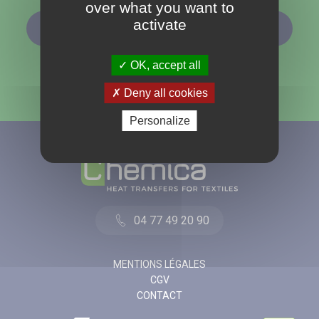
over what you want to
activate
ABONNEMENT À LA NEWSLETTER
OK, accept all
Deny all cookies
Personalize
04 77 49 20 90
MENTIONS LÉGALES
CGV
CONTACT