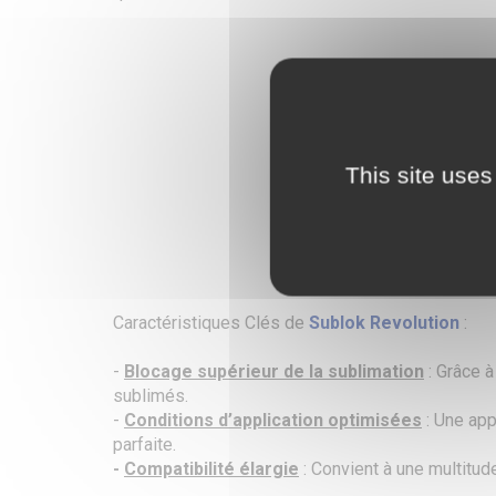
This site uses
Caractéristiques Clés de
Sublok Revolution
:
-
Blocage supérieur de la sublimation
: Grâce à
sublimés.
-
Conditions d’application optimisées
: Une app
parfaite.
-
Compatibilité élargie
: Convient à une multitud