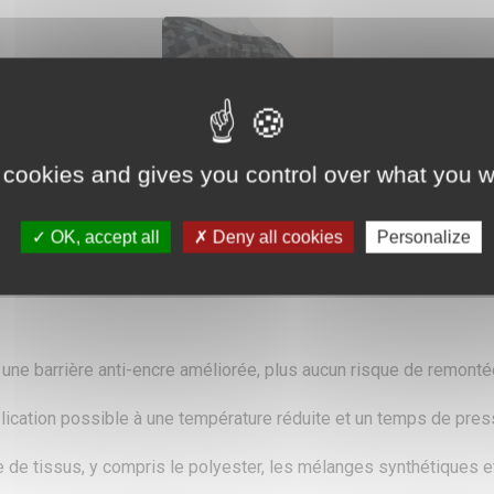
 cookies and gives you control over what you w
OK, accept all
Deny all cookies
Personalize
 une barrière anti-encre améliorée, plus aucun risque de remont
lication possible à une température réduite et un temps de pres
e de tissus, y compris le polyester, les mélanges synthétiques e