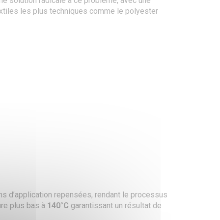
ne solution radicale à ce problème, avec une
xtiles les plus techniques comme le polyester
s d’application repensées, rendant le processus
re plus bas à
140°C
garantissant un résultat de