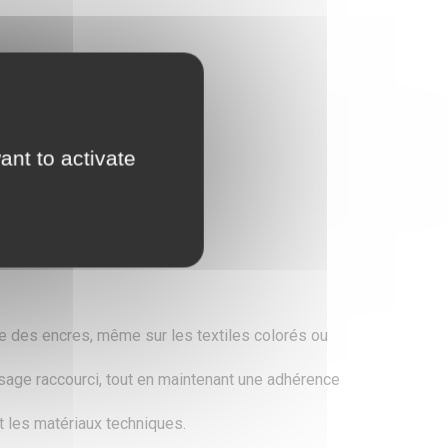
ant to activate
ée des encres, même sur les textiles colorés ou
sage raccourci, tout en maintenant une adhérence
t les matériaux techniques.