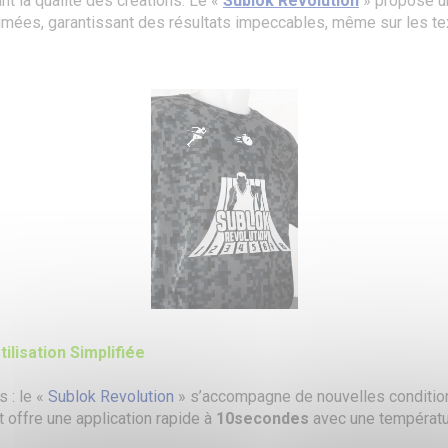
nt la qualité des créations. Le «
Sublok Revolution
» propose u
mées, garantissant des résultats impeccables, même sur les te
ilisation Simplifiée
 : le «
Sublok Revolution
» s’accompagne de nouvelles condition
 offre une application rapide à
10secondes
avec une températu