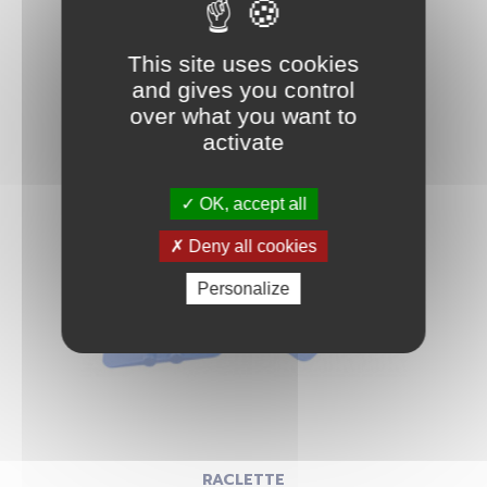
This site uses cookies
and gives you control
PINCE À ÉCHENILLER
over what you want to
activate
OK, accept all
Deny all cookies
Personalize
RACLETTE