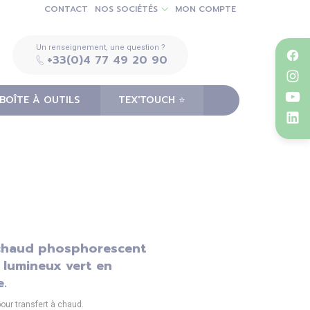
CONTACT
NOS SOCIÉTÉS
MON COMPTE
Un renseignement, une question ?
+33(0)4 77 49 20 90
BOÎTE À OUTILS
TEX'TOUCH ⭐️
à chaud phosphorescent
 lumineux vert en
.
our transfert à chaud.