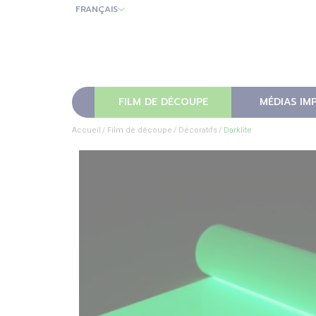
FRANÇAIS
FILM DE DÉCOUPE
MÉDIAS IM
Accueil
Film de découpe
Décoratifs
Darklite