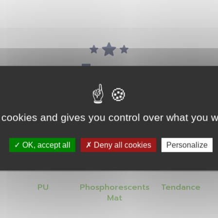
Forces
 cookies and gives you control over what you w
OK, accept all
Deny all cookies
Personalize
COMPOSITION
RENDU FINAL
LE PLUS
PU
Phosphorescents
Tendance
Mat